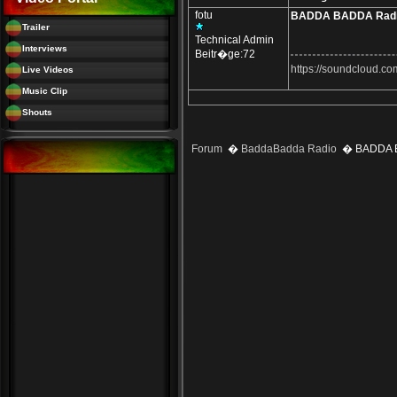
fotu
BADDA BADDA Radi
Trailer
Technical Admin
Interviews
Beitr�ge:72
https://soundcloud.c
Live Videos
Music Clip
Shouts
Forum
�
BaddaBadda Radio
� BADDA B