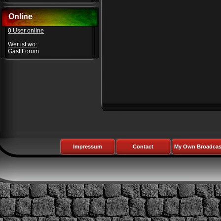
Online
0 User online
Wer ist wo:
Gast:Forum
Impressum
Contact
My Own Broadcas