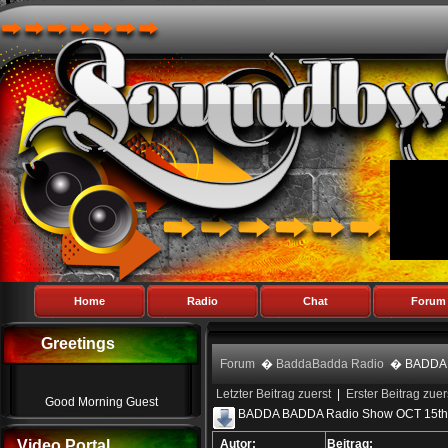
Home
Radio
Chat
Forum
Greetings
Forum
�
BaddaBadda Radio
� BADDA B
Letzter Beitrag zuerst
|
Erster Beitrag zuer
Good Morning Guest
BADDA BADDA Radio Show OCT 15t
Video Portal
Autor:
Beitrag: